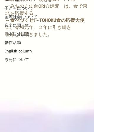
「みちのく仙台ORI☆姫隊」は、食で東
子どもについて
北を応援する
国際社会について
～食べつくせ!～TOHOKU食の応援大使
音楽に関して
に
、
令和元年、２年に引き続き
日本語外国語
任命して頂きました。
創作活動
English column
原発について