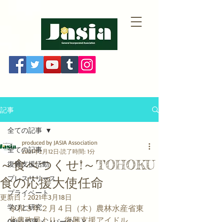
記事
全ての記事
produced by JASIA Association
全ての記事
2021年2月12日
読了時間: 1分
～食べつくせ!～TOHOKU
復興支援活動
プレスリリース
食の応援大使任命
プライベート
更新日：
2021年3月18日
学びと研究
令和３年２月４日（木）農林水産省東
北農政局より、復興支援アイドル
ORI☆姫隊メンバーのこと