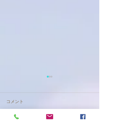
コメント
仙台蒲生日本一の日和
東松島市あおい
コメントを追加…
山・蒲生干潟
り組み