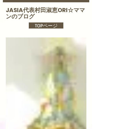
JASIA代表村田淑恵ORI☆
ママ
ンのブログ
TOPページ