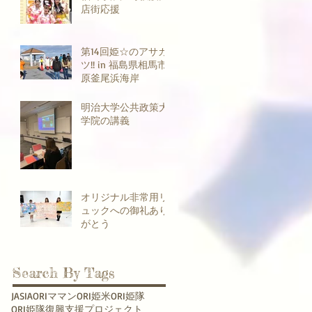
店街応援
第14回姫☆のアサカ
ツ!! in 福島県相馬市
原釜尾浜海岸
明治大学公共政策大
学院の講義
オリジナル非常用リ
ュックへの御礼あり
がとう
Search By Tags
JASIA
ORIママン
ORI姫米
ORI姫隊
ORI姫隊復興支援プロジェクト