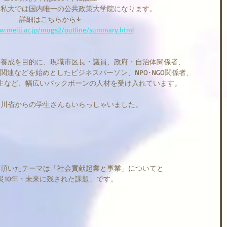
は私大では国内唯一の公共政策大学院になります。
詳細はこちらから↓
w.meiji.ac.jp/mugs2/outline/summary.html
ー養成を目的に、現職市区長・議員、政府・自治体関係者、
関連などを始めとしたビジネスパーソン、NPO･NGO関係者、
生など、幅広いバックボーンの人材を受け入れています。
四川省からの学生さんもいらっしゃいました。
て頂いたテーマは「社会貢献起業と事業」についてと
災10年・未来に残された課題」です。