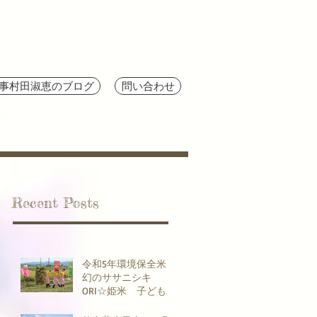
事村田淑恵のブログ
問い合わせ
Recent Posts
令和5年環境保全米
幻のササニシキ
ORI☆姫米 子ども
食堂10カ所寄贈プロ