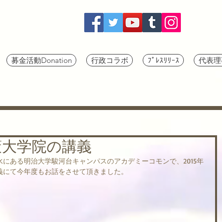
募金活動Donation
行政コラボ
ﾌﾟﾚｽﾘﾘｰｽ
代表理
策大学院の講義
にある明治大学駿河台キャンパスのアカデミーコモンで、2015年
義にて今年度もお話をさせて頂きました。