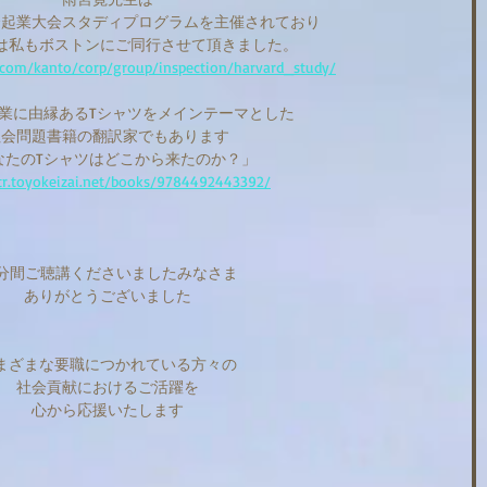
会起業大会スタディプログラムを主催されており
春には私もボストンにご同行させて頂きました。
.com/kanto/corp/group/inspection/harvard_study/
業に由縁あるTシャツをメインテーマとした
社会問題書籍の翻訳家でもあります
なたのTシャツはどこから来たのか？」
str.toyokeizai.net/books/9784492443392/
0分間ご聴講くださいましたみなさま
ありがとうございました
まざまな要職につかれている方々の
社会貢献におけるご活躍を
心から応援いたします