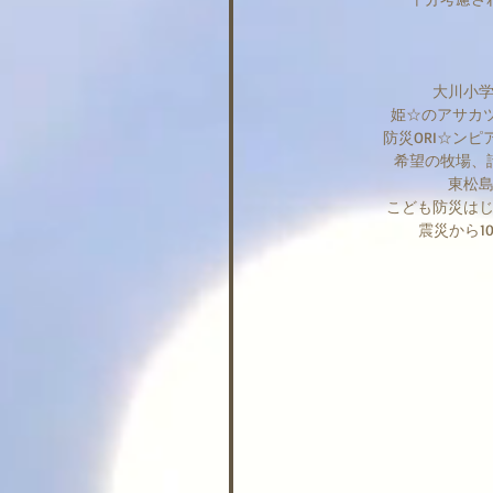
大川小
姫☆のアサカツ
防災ORI☆ン
希望の牧場、
東松
こども防災は
震災から1