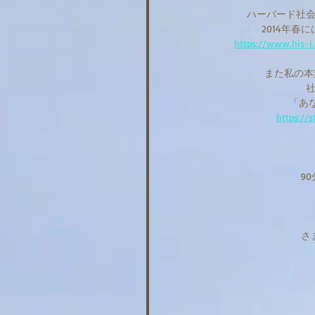
ハーバード社
2014年
https://www.his-j
また私の本
「あ
https://
9
さ