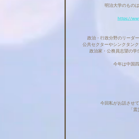
明治大学のもの
https://ww
政治・行政分野のリーダ
公共セクターやシンクタンク
政治家・公務員志望の学
今年は中国
今回私がお話させ
「震