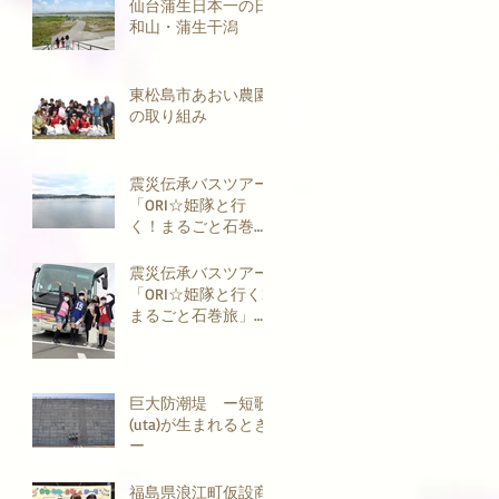
ジェクト
仙台蒲生日本一の日
和山・蒲生干潟
東松島市あおい農園
の取り組み
震災伝承バスツアー
「ORI☆姫隊と行
く！まるごと石巻
旅」その２
震災伝承バスツアー
「ORI☆姫隊と行く!
まるごと石巻旅」そ
の１
巨大防潮堤 ー短歌
(uta)が生まれるとき
ー
福島県浪江町仮設商