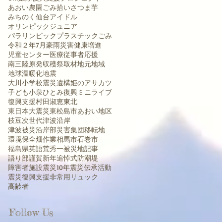
あおい農園
ごみ拾い
さつま芋
みちのく仙台
アイドル
オリンピック
ジュニア
パラリンピック
プラスチックごみ
令和２年7月豪雨災害
健康増進
児童センター
医療従事者応援
南三陸
原発
収穫祭
取材
地元
地域
地球温暖化
地震
大川小学校震災遺構
姫のアサカツ
子ども
小泉ひとみ
復興ミニライブ
復興支援
村田淑恵
東北
東日本大震災
東松島市あおい地区
枝豆
次世代
津波沿岸
津波被災沿岸部
災害集団移転地
環境保全
畑作業
相馬市
石巻市
福島県
英語
荒秀一
被災地
記事
語り部
謹賀新年
追悼式
防潮堤
障害者施設
震災10年
震災伝承活動
震災復興支援
非常用リュック
高齢者
Follow Us