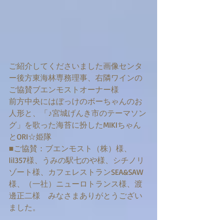
ご紹介してくださいました画像センタ
ー後方東海林専務理事、右隣ワインの
ご協賛ブエンモストオーナー様
前方中央にはぼっけのボーちゃんのお
人形と、「♪宮城げんき市のテーマソン
グ」を歌った海苔に扮したMIKIちゃん
とORI☆姫隊
■ご協賛：ブエンモスト（株）様、
lil357様、うみの駅七のや様、シチノリ
ゾート様、カフェレストランSEA&SAW
様、（一社）ニューロトランス様、渡
邊正二様　みなさまありがとうござい
ました。