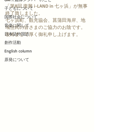
「第8回 復興 i-LAND in 七ヶ浜」が無事
子どもについて
終了致しました。
国際社会について
七ヶ浜町、観光協会、菖蒲田海岸、地
音楽に関して
域住民の皆さまのご協力のお陰です。
日本語外国語
改めまして厚く御礼申し上げます。
創作活動
English column
原発について