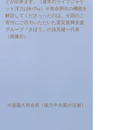
とが出来ます。（通常のライフジャケ
ット浮力は6~7㎏）※救命胴衣の機能を
解説してくださっったのは、今回のご
寄付にご尽力いただいた震災復興支援
グループ「きぼう」の浅見健一代表
（画像右）
※遠藤久和会長（後方中央紫の法被）