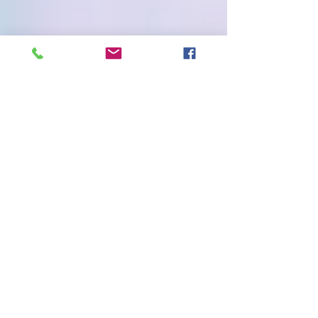
朝いちばんで応援にかけつけて頂きま
した！
元高砂一丁目公園応急仮設住宅の皆さ
ま、宮城県民会議長の石川光次郎様
東松島市からかけつけてくださいまし