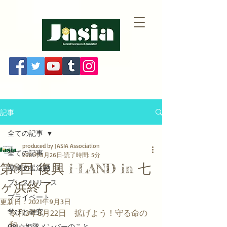
記事
全ての記事
produced by JASIA Association
全ての記事
2021年8月26日
読了時間: 5分
第8回 復興 i-LAND in 七
復興支援活動
プレスリリース
ヶ浜終了
プライベート
更新日：
2021年9月3日
学びと研究
令和3年8月22日　拡げよう！守る命の
和
ORI☆姫隊メンバーのこと