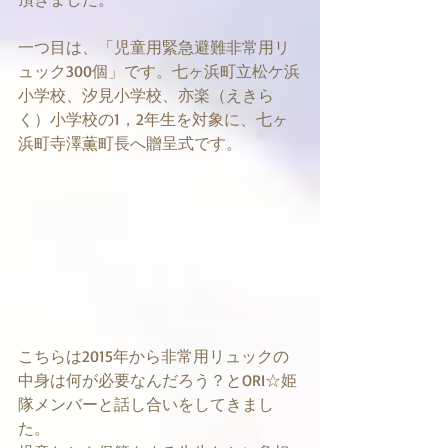
一つ目は、「児童用緊急避難非常用リ
ュック300個」です。七ヶ浜町立松ケ浜
小学校、汐見小学校、亦楽（えきら
く）小学校の1，2年生を対象に、七ヶ
浜町寺澤薫町長へ贈呈式です。
こちらは2015年から非常用リュックの
中身は何が必要なんだろう？とORI☆姫
隊メンバーと話し合いをしてきまし
た。