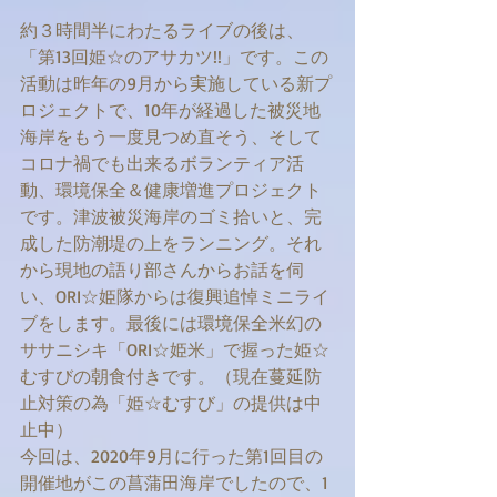
約３時間半にわたるライブの後は、
「第13回姫☆のアサカツ!!」です。この
活動は昨年の9月から実施している新プ
ロジェクトで、10年が経過した被災地
海岸をもう一度見つめ直そう、そして
コロナ禍でも出来るボランティア活
動、環境保全＆健康増進プロジェクト
です。津波被災海岸のゴミ拾いと、完
成した防潮堤の上をランニング。それ
から現地の語り部さんからお話を伺
い、ORI☆姫隊からは復興追悼ミニライ
ブをします。最後には環境保全米幻の
ササニシキ「ORI☆姫米」で握った姫☆
むすびの朝食付きです。（現在蔓延防
止対策の為「姫☆むすび」の提供は中
止中）
今回は、2020年9月に行った第1回目の
開催地がこの菖蒲田海岸でしたので、1