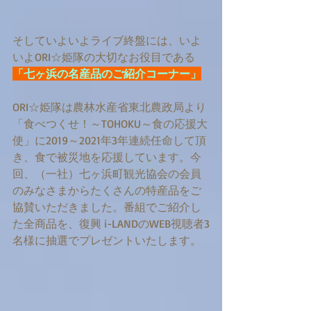
そしていよいよライブ終盤には、いよ
いよORI☆姫隊の大切なお役目である
「七ヶ浜の名産品のご紹介コーナー」
ORI☆姫隊は農林水産省東北農政局より
「食べつくせ！～TOHOKU～食の応援大
使」に2019～2021年3年連続任命して頂
き、食で被災地を応援しています。今
回、（一社）七ヶ浜町観光協会の会員
のみなさまからたくさんの特産品をご
協賛いただきました。番組でご紹介し
た全商品を、復興 i-LANDのWEB視聴者3
名様に抽選でプレゼントいたします。